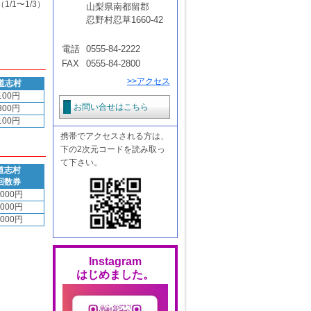
/1〜1/3）
山梨県南都留郡
忍野村忍草1660-42
電話
0555-84-2222
FAX
0555-84-2800
>>アクセス
道志村
100円
お問い合せはこちら
300円
100円
携帯でアクセスされる方は、
下の2次元コードを読み取っ
て下さい。
道志村
回数券
,000円
,000円
,000円
Instagram
はじめました。