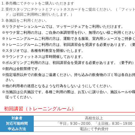
券売機にてチケットをご購入いただきます
受付スタッフにチケットとフィットネスカードをご提出ください。（「フィッ
ド」は初回ご利用時に発行いたします。）
各施設をご利用ください。
※リラクゼーションルームでは、マッサージチェアをご利用いただけます。
※サウナ室ご利用の方は、ご自身の体調管理を行い、無理のない様ご利用くださ
※トレーニングルームご利用の方は、運動できる服装、室内用シューズをご持参
※トレーニングルームご利用の方は、初回講習会を受講する必要があります。（
※スタジオでは、各種有料教室を開催いたします。
※ラウンドフィットネスは常時開催しております。
※ボルダリングご利用の方は、初回講習会を受講する必要があります。（要予約
※館内は全館禁煙です。
※指定場所以外での飲食はご遠慮ください。持ち込みの飲食物のゴミ等は各自お
さい。
※他の利用者の迷惑となるような行為をしないようにしてください。
※当施設は公共施設です。各種ご利用の際は、お互いに譲り合い、施設ルールや
従ってください。
初回講習（トレーニングルーム）
対象者
高校生以上
対応可能時間
「平日」9:30～20:00、「土日祝」8:30～19:00
申込み方法
電話にて予約受付