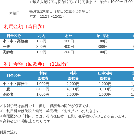
※最終入場時間は閉館時間の1時間前まで 年始：10:00〜17:00（1
毎月第3木曜日（祝日の場合は翌平日）
休館日
年末（12/29〜12/31）
利用金額（当日券）
料金区分
村内
村外
山中湖村
小・中・高校生
100円
200円
100円
一般
300円
400円
300円
高齢者
100円
200円
100円
利用金額（回数券）（11回分）
村内
村外
山中湖村
料金区分
回数券
回数券
回数券
小・中・高校生
1,000円
2,000円
1,000円
1
一般
3,000円
4,000円
3,000円
3
高齢者
1,000円
2,000円
1,000円
1
※未就学児は無料です。但し、保護者の同伴が必要です。
※ご利用料金は施設入館時に券売機にてお支払いいただきます。
※利用区分の「村内」とは、村内在住者、在勤、在学者の方のことを言います。
※高齢者は65歳以上となります。
利用の流れ