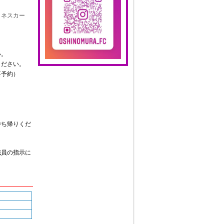
トネスカー
い。
ください。
要予約）
）
持ち帰りくだ
職員の指示に