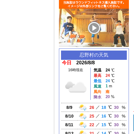
忍野村
の天気
今日
2026/8/8
16時現在
気温
24
℃
最高
24
℃
最低
24
℃
1
m
風速
風向
南
20
%
降水
／
℃
8/9
26
18
30
%
／
℃
8/10
25
16
30
%
／
℃
8/11
22
15
30
%
／
℃
8/12
21
14
30
%